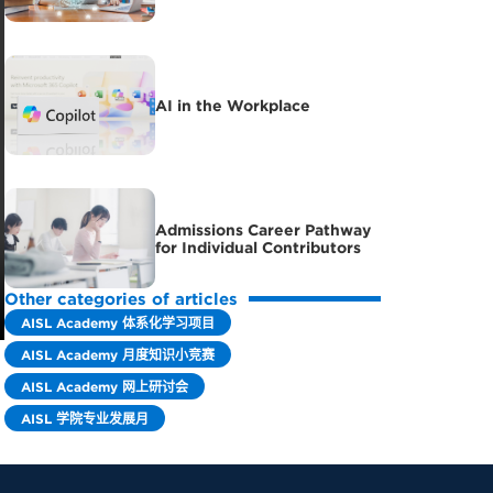
AI in the Workplace
Admissions Career Pathway
for Individual Contributors
Other categories of articles
AISL Academy 体系化学习项目
AISL Academy 月度知识小竞赛
AISL Academy 网上研讨会
AISL 学院专业发展月