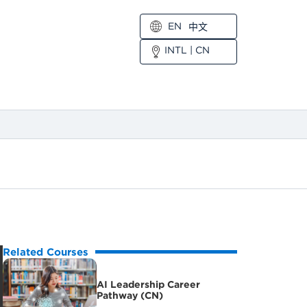
EN
中文
INTL
|
CN
Related Courses
AI Leadership Career
Pathway (CN)