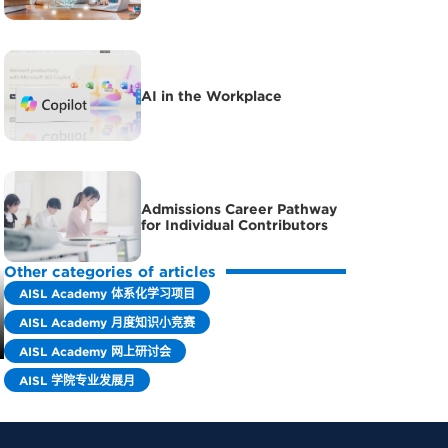
AI in the Workplace
Admissions Career Pathway
for Individual Contributors
Other categories of articles
AISL Academy 体系化学习项目
AISL Academy 月度知识小竞赛
AISL Academy 网上研讨会
AISL 学院专业发展月