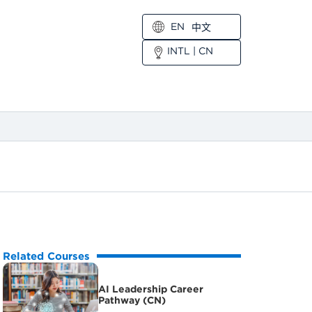
EN
中文
INTL
|
CN
Related Courses
AI Leadership Career
Pathway (CN)